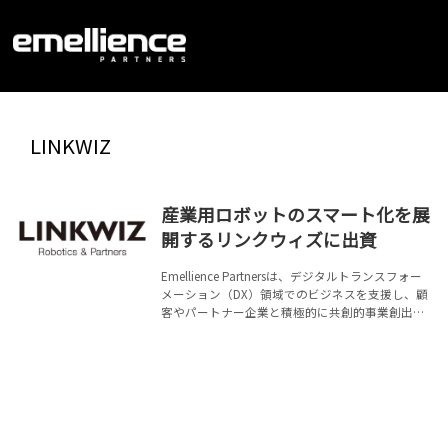
LINKWIZ
産業用ロボットのスマート化を展
開するリンクウィズに出資
Emellience Partnersは、デジタルトランスフォー
メーション（DX）領域でのビジネスを支援し、顧
客やパートナー企業と積極的に共創的事業創出を
行っています。この取り組みを加速するため、産
業用ロボットのティーチングプログラム補正ソリ
ューション「L-ROBOT」と産業用ロボット検査ソ
リューション「L-QUALIFY」を提供するリンクウィ
ズに、出資しました。本投資ラウンドには、共同
研究開発を視野に入れたアカデミアなど複数の投
資家が参加しています。 リンクウィズは「産業用