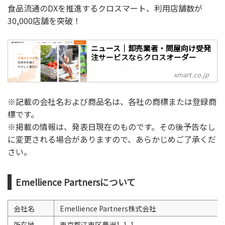
注サービス「クロスオーダー 」を展開す
食品流通のDXを推進するクロスマート、利用店舗数が
るクロスマート株式会社。FAX注文を減ら
30,000店舗を突破！
し業務効率化を促進する「クロスオーダ
ー受発注」を中心に、オンラインで販促
活動ができる「クロスオーダー販促」、
ニュース｜卸売業者・問屋向け受発
紙の請求書をデジタル化する「クロスオ
注サービスならクロスオーダー
ーダー請求書」を展開しています。
飲食店と卸売業者のコミュニケーション
xmart.co.jp
を一元管理するプラットフォーム・受発
注サービス「クロスオーダー 」を運営す
るクロスマート株式会社のニュース記
※記載の会社名および商品名は、各社の商標または登録商
事。
標です。
※掲載の情報は、発表日現在のものです。その後予告なし
に変更される場合がありますので、あらかじめご了承くだ
さい。
Emellience Partnersについて
会社名
Emellience Partners株式会社
所在地
東京都江東区豊洲1-1-1