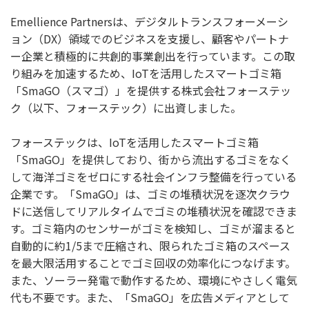
Emellience Partnersは、デジタルトランスフォーメーシ
ョン（DX）領域でのビジネスを支援し、顧客やパートナ
ー企業と積極的に共創的事業創出を行っています。この取
り組みを加速するため、IoTを活用したスマートゴミ箱
「SmaGO（スマゴ）」を提供する株式会社フォーステッ
ク（以下、フォーステック）に出資しました。
フォーステックは、IoTを活用したスマートゴミ箱
「SmaGO」を提供しており、街から流出するゴミをなく
して海洋ゴミをゼロにする社会インフラ整備を行っている
企業です。「SmaGO」は、ゴミの堆積状況を逐次クラウ
ドに送信してリアルタイムでゴミの堆積状況を確認できま
す。ゴミ箱内のセンサーがゴミを検知し、ゴミが溜まると
自動的に約1/5まで圧縮され、限られたゴミ箱のスペース
を最大限活用することでゴミ回収の効率化につなげます。
また、ソーラー発電で動作するため、環境にやさしく電気
代も不要です。また、「SmaGO」を広告メディアとして