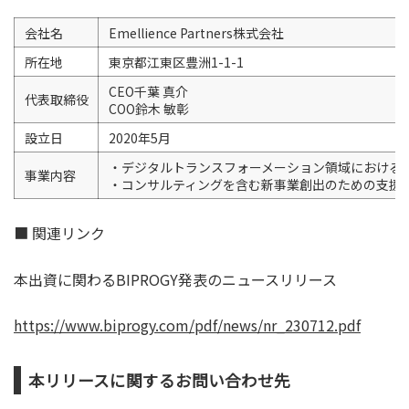
会社名
Emellience Partners株式会社
所在地
東京都江東区豊洲1-1-1
CEO千葉 真介
代表取締役
COO鈴木 敏彰
設立日
2020年5月
・デジタルトランスフォーメーション領域における
事業内容
・コンサルティングを含む新事業創出のための支援
■ 関連リンク
本出資に関わるBIPROGY発表のニュースリリース
https://www.biprogy.com/pdf/news/nr_230712.pdf
本リリースに関するお問い合わせ先