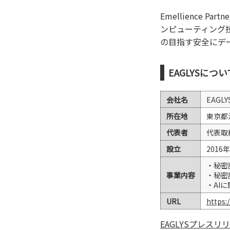
Emellience
ンピューティング技
の目指す安全にデ
EAGLYSについ
会社名
EAGL
所在地
東京都
代表者
代表取
設立
2016
・秘密
事業内容
・秘密
・AI
URL
https:/
EAGLYSプレス