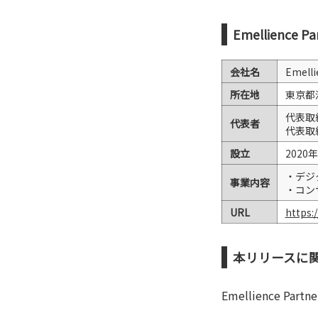
Emellience 
会社名
Emell
所在地
東京都江
代表取締
代表者
代表取締
設立
2020
・デジ
事業内容
・コン
URL
https:
本リリースに
Emellience Par