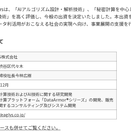
 Partnersは、「AIアルゴリズム設計・解析技術」、「秘密計算を
術」を高く評価し、今般の出資を決定いたしました。本出資を通
ータ利活用がおこなえる社会の実現へ向け、事業展開の支援を
て
YS株式会社
渋谷区代々木
締役社長今林広樹
年12月
計算技術およびAI技術に関する研究開発
計算プラットフォーム「DataArmor®シリーズ」の開発、販売
に関するコンサルティング及びシステム開発
/eaglys.co.jp/
リリースも併せてご覧ください。