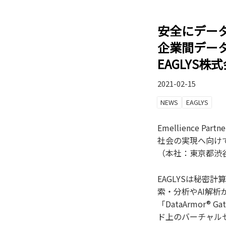
安全にデー
企業間デー
EAGLYS
2021-02-15
NEWS
EAGLYS
Emellience P
社会の実現へ向けて
（本社：東京都渋谷
EAGLYSは秘
索・分析やAI解析
「DataArmor®
ド上のバーチャルセ