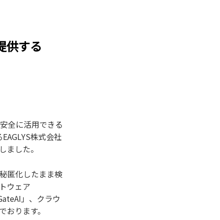
提供する
データを安全に活用できる
AGLYS株式会社
たしました。
を秘匿化したまま検
フトウェア
GateAI」、クラウ
んでおります。