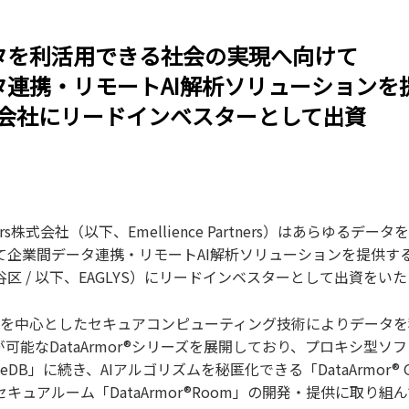
タを利活用できる社会の実現へ向けて
タ連携・リモートAI解析ソリューションを
株式会社にリードインベスターとして出資
artners株式会社（以下、Emellience Partners）はあらゆる
企業間データ連携・リモートAI解析ソリューションを提供するE
区 / 以下、EAGLYS）にリードインベスターとして出資をい
密計算を中心としたセキュアコンピューティング技術によりデータ
が可能なDataArmor®シリーズを展開しており、プロキシ型ソ
 GateDB」に続き、AIアルゴリズムを秘匿化できる「DataArmor® 
キュアルーム「DataArmor®Room」の開発・提供に取り組