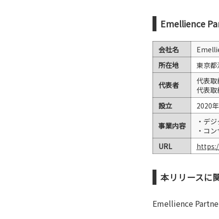
Emellience 
会社名
Emell
所在地
東京都江
代表取締
代表者
代表取締
設立
2020
・デジ
事業内容
・コン
URL
https:
本リリースに
Emellience Par