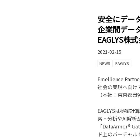
安全にデー
企業間デー
EAGLYS
2021-02-15
NEWS
EAGLYS
Emellience P
社会の実現へ向けて
（本社：東京都渋谷
EAGLYSは秘
索・分析やAI解析
「DataArmor®
ド上のバーチャルセ