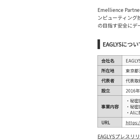
Emellience
ンピューティング技
の目指す安全にデ
EAGLYSについ
会社名
EAGL
所在地
東京都
代表者
代表取
設立
2016
・秘密
事業内容
・秘密
・AI
URL
https:/
EAGLYSプレス