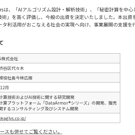
 Partnersは、「AIアルゴリズム設計・解析技術」、「秘密計算を
術」を高く評価し、今般の出資を決定いたしました。本出資を通
ータ利活用がおこなえる社会の実現へ向け、事業展開の支援を
て
YS株式会社
渋谷区代々木
締役社長今林広樹
年12月
計算技術およびAI技術に関する研究開発
計算プラットフォーム「DataArmor®シリーズ」の開発、販売
に関するコンサルティング及びシステム開発
/eaglys.co.jp/
リリースも併せてご覧ください。