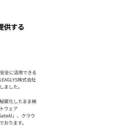
提供する
データを安全に活用できる
AGLYS株式会社
たしました。
を秘匿化したまま検
フトウェア
GateAI」、クラウ
んでおります。