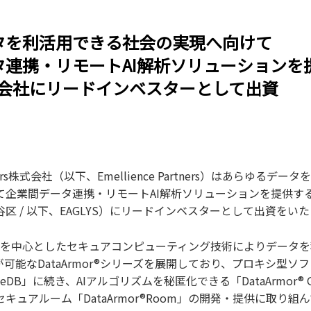
タを利活用できる社会の実現へ向けて
タ連携・リモートAI解析ソリューションを
株式会社にリードインベスターとして出資
artners株式会社（以下、Emellience Partners）はあらゆる
企業間データ連携・リモートAI解析ソリューションを提供するE
区 / 以下、EAGLYS）にリードインベスターとして出資をい
密計算を中心としたセキュアコンピューティング技術によりデータ
が可能なDataArmor®シリーズを展開しており、プロキシ型ソ
 GateDB」に続き、AIアルゴリズムを秘匿化できる「DataArmor® 
キュアルーム「DataArmor®Room」の開発・提供に取り組